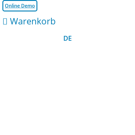
Online Demo
Warenkorb
DE
EN