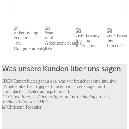
weist
mehrere
Varianten
auf.
Die
Optionen
können
auf
der
Produktseite
gewählt
werden
Was unsere Kunden über uns sagen
IDENTsmart bietet genau das, was wir brauchen: eine intuitive
F
Benutzeroberfläche gepaart mit einem zuverlässigen und
P
durchdachten Zeiterfassungsterminal.
z
Christoph Roessler
Director Information Technology Austria
P
Technical Advisor EMEA
M