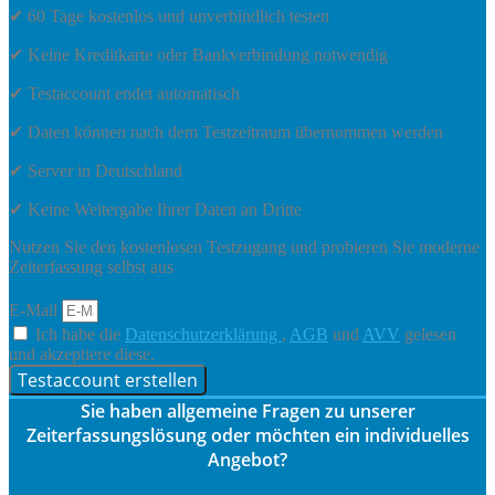
✔ 60 Tage kostenlos und unverbindlich testen
✔ Keine Kreditkarte oder Bankverbindung notwendig
✔ Testaccount endet automatisch
✔ Daten können nach dem Testzeitraum übernommen werden
✔ Server in Deutschland
✔ Keine Weitergabe Ihrer Daten an Dritte
Nutzen Sie den kostenlosen Testzugang und probieren Sie moderne
Zeiterfassung selbst aus
E-Mail
Ich habe die
Datenschutzerklärung
,
AGB
und
AVV
gelesen
und akzeptiere diese.
Testaccount erstellen
Sie haben allgemeine Fragen zu unserer
Zeiterfassungslösung oder möchten ein individuelles
Angebot?