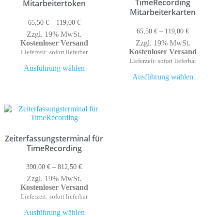
TimeRecording
Mitarbeitertoken
Mitarbeiterkarten
Preisspanne:
65,50
€
–
119,00
€
65,50 €
Preisspann
65,50
€
–
119,00
€
Zzgl. 19% MwSt.
bis
65,50 €
Kostenloser Versand
Zzgl. 19% MwSt.
119,00 €
bis
Kostenloser Versand
Lieferzeit: sofort lieferbar
119,00 €
Dieses
Lieferzeit: sofort lieferbar
Ausführung wählen
Produkt
Dieses
Ausführung wählen
weist
Produk
mehrere
weist
Varianten
mehrer
auf.
Variant
Die
auf.
Optionen
Die
können
Option
Zeiterfassungsterminal für
auf
können
TimeRecording
der
auf
Produktseite
der
gewählt
Produkt
Preisspanne:
390,00
€
–
812,50
€
werden
gewähl
390,00 €
Zzgl. 19% MwSt.
werden
bis
Kostenloser Versand
812,50 €
Lieferzeit: sofort lieferbar
Dieses
Ausführung wählen
Produkt