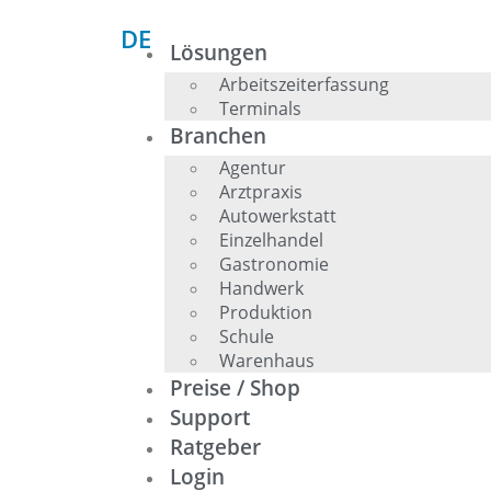
DE
EN
0,00
€
Lösungen
0
Arbeitszeiterfassung
Terminals
Branchen
Agentur
Arztpraxis
Autowerkstatt
Einzelhandel
Gastronomie
Handwerk
Produktion
Schule
Warenhaus
Preise / Shop
Support
Ratgeber
Login