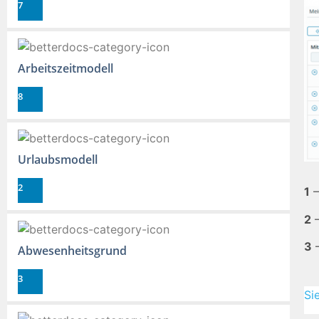
7
Arbeitszeitmodell
8
Urlaubsmodell
2
1
–
2
–
3
–
Abwesenheitsgrund
3
Si