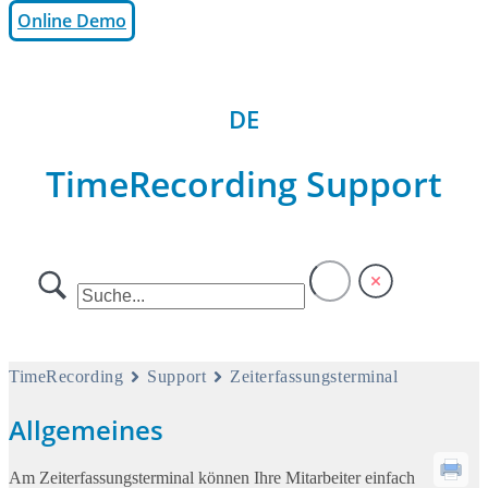
Online Demo
0,00
€
0
Warenkorb
DE
EN
TimeRecording Support
TimeRecording
Support
Zeiterfassungsterminal
Allgemeines
Am Zeiterfassungsterminal können Ihre Mitarbeiter einfach